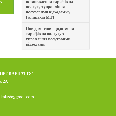
встановлення тарифів на
ах
послугу з управління
побутовими відходами у
Галицькій МТГ
Повідомлення щодо зміни
тарифів на послугу з
управління побутовими
відходами
– ПРИКАРПАТТЯ”
а, 2А
okalush@gmail.com