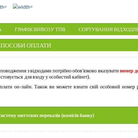
А
ГРАФІК ВИВОЗУ ТПВ
СОРТУВАННЯ ВІДХОДІ
СПОСОБИ ОПЛАТИ
 поводження з відходами потрібно обов’язково вказувати
номер д
истовується для входу у особистий кабінет).
оплати он-лайн. Також ви можете взнати свій особовий номер 
 систему миттєвих переказів
(комісія банку)