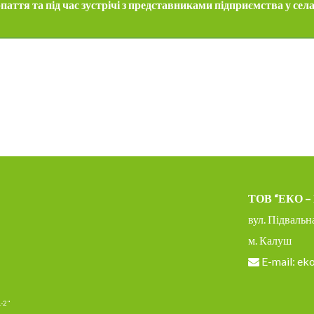
ття та під час зустрічі з представниками підприємства у сел
ТОВ “ЕКО 
вул. Підвальн
м. Калуш
E-mail: ek
А-2"