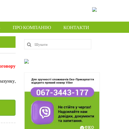
В
ПРО КОМПАНІЮ
КОНТАКТИ
Шукати:
оговору
рахунку,