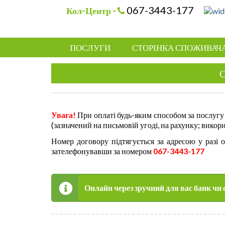
067-3443-177
Кол-Центр -
ПОСЛУГИ
СТОРІНКА СПОЖИВАЧ
Увага
!
При оплаті будь-яким способом за послугу
(зазначений на письмовій угоді, на рахунку; викор
Номер договору підтягується за адресою у разі 
зателефонувавши за номером
067-3443-177
Онлайн через зручний для вас банк чи