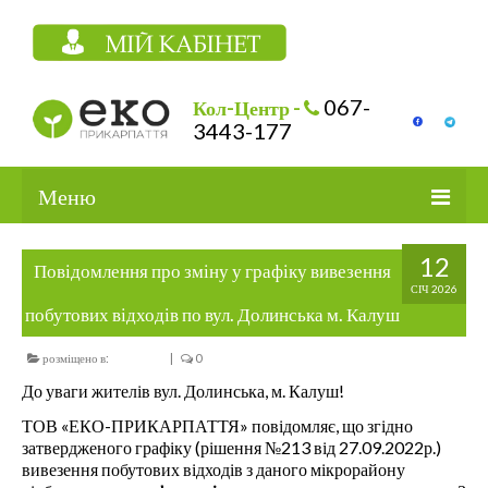
067-
Кол-Центр -
3443-177
Меню
ПОСЛУГИ
12
Повідомлення про зміну у графіку вивезення
СІЧ 2026
СТОРІНКА СПОЖИВАЧА
побутових відходів по вул. Долинська м. Калуш
ГРАФІК ВИВОЗУ ТПВ
розміщено в:
НОВИНИ
|
0
СОРТУВАННЯ ВІДХОДІВ
До уваги жителів вул. Долинська, м. Калуш!
ТОВ «ЕКО-ПРИКАРПАТТЯ» повідомляє, що згідно
ПРО КОМПАНІЮ
затвердженого графіку (рішення №213 від 27.09.2022р.)
вивезення побутових відходів з даного мікрорайону
КОНТАКТИ