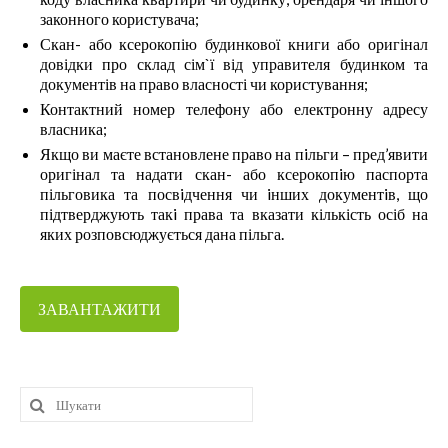
законного користувача;
Скан- або ксерокопію будинкової книги або оригінал
довідки про склад сім`ї від управителя будинком та
документів на право власності чи користування;
Контактний номер телефону або електронну адресу
власника;
Якщо ви маєте встановлене право на пiльги – пред’явити
оригінал та надати скан- або ксерокопiю паспорта
пільговика та посвiдчення чи iнших документiв, що
підтверджують такi права та вказати кількість осіб на
яких розповсюджується дана пільга.
ЗАВАНТАЖИТИ
Шукати: