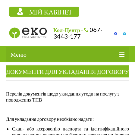
067-
Кол-Центр -
3443-177
Меню
ДОКУМЕНТИ ДЛЯ УКЛАДАННЯ ДОГОВОРУ
ПОСЛУГИ
СТОРІНКА СПОЖИВАЧА
Перелік документів щодо укладання угоди на послугу з
ГРАФІК ВИВОЗУ ТПВ
поводження ТПВ
СОРТУВАННЯ ВІДХОДІВ
Для укладання договору необхідно надати:
ПРО КОМПАНІЮ
Скан- або ксерокопію паспорта та ідентифікаційного
КОНТАКТИ
коду власника квартири чи будинку, орендаря чи іншого